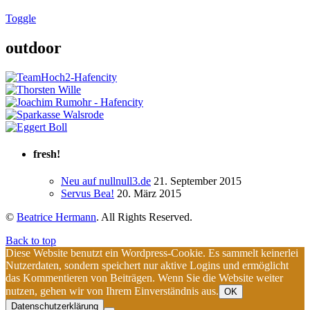
Toggle
outdoor
fresh!
Neu auf nullnull3.de
21. September 2015
Servus Bea!
20. März 2015
©
Beatrice Hermann
. All Rights Reserved.
Back to top
Diese Website benutzt ein Wordpress-Cookie. Es sammelt keinerlei
Nutzerdaten, sondern speichert nur aktive Logins und ermöglicht
das Kommentieren von Beiträgen. Wenn Sie die Website weiter
nutzen, gehen wir von Ihrem Einverständnis aus.
OK
Datenschutzerklärung