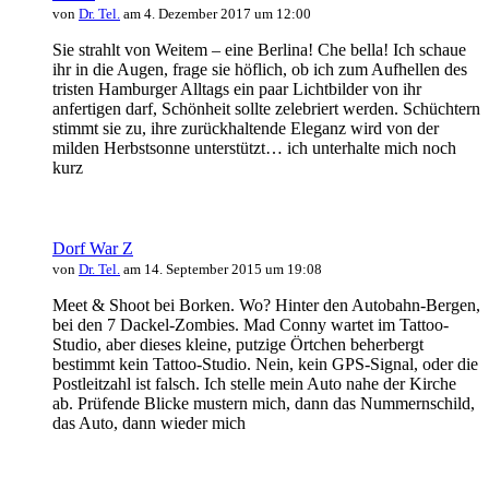
von
Dr. Tel.
am 4. Dezember 2017 um 12:00
Sie strahlt von Weitem – eine Berlina! Che bella! Ich schaue
ihr in die Augen, frage sie höflich, ob ich zum Aufhellen des
tristen Hamburger Alltags ein paar Lichtbilder von ihr
anfertigen darf, Schönheit sollte zelebriert werden. Schüchtern
stimmt sie zu, ihre zurückhaltende Eleganz wird von der
milden Herbstsonne unterstützt… ich unterhalte mich noch
kurz
Dorf War Z
von
Dr. Tel.
am 14. September 2015 um 19:08
Meet & Shoot bei Borken. Wo? Hinter den Autobahn-Bergen,
bei den 7 Dackel-Zombies. Mad Conny wartet im Tattoo-
Studio, aber dieses kleine, putzige Örtchen beherbergt
bestimmt kein Tattoo-Studio. Nein, kein GPS-Signal, oder die
Postleitzahl ist falsch. Ich stelle mein Auto nahe der Kirche
ab. Prüfende Blicke mustern mich, dann das Nummernschild,
das Auto, dann wieder mich