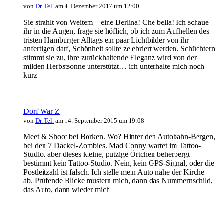
von
Dr. Tel.
am 4. Dezember 2017 um 12:00
Sie strahlt von Weitem – eine Berlina! Che bella! Ich schaue
ihr in die Augen, frage sie höflich, ob ich zum Aufhellen des
tristen Hamburger Alltags ein paar Lichtbilder von ihr
anfertigen darf, Schönheit sollte zelebriert werden. Schüchtern
stimmt sie zu, ihre zurückhaltende Eleganz wird von der
milden Herbstsonne unterstützt… ich unterhalte mich noch
kurz
Dorf War Z
von
Dr. Tel.
am 14. September 2015 um 19:08
Meet & Shoot bei Borken. Wo? Hinter den Autobahn-Bergen,
bei den 7 Dackel-Zombies. Mad Conny wartet im Tattoo-
Studio, aber dieses kleine, putzige Örtchen beherbergt
bestimmt kein Tattoo-Studio. Nein, kein GPS-Signal, oder die
Postleitzahl ist falsch. Ich stelle mein Auto nahe der Kirche
ab. Prüfende Blicke mustern mich, dann das Nummernschild,
das Auto, dann wieder mich